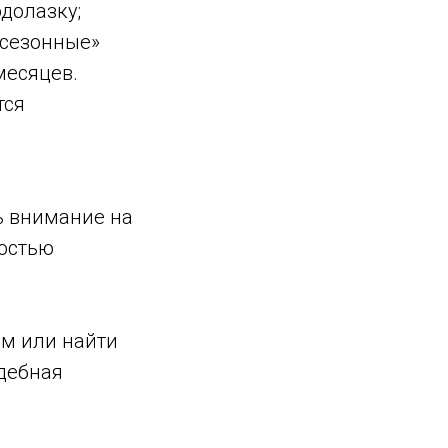
долазку;
осезонные»
месяцев.
тся
ь внимание на
ностью
м или найти
адебная