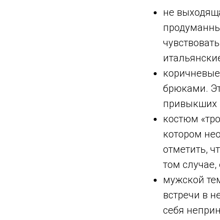
не выходяща
продуманны
чувствовать
итальянски
коричневые
брюками. Эт
привыкших в
костюм «тр
котором нео
отметить, ч
том случае,
мужской те
встречи в н
себя неприн