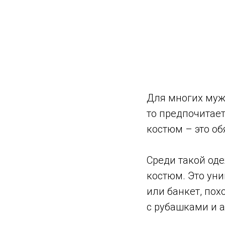
Для многих мужч
то предпочитает
костюм – это об
Среди такой од
костюм. Это ун
или банкет, пох
с рубашками и 