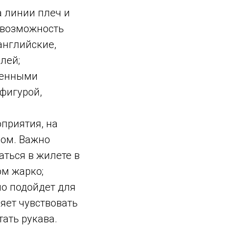
а линии плеч и
 возможность
английские,
лей;
женными
фигурой,
приятия, на
дом. Важно
аться в жилете в
ом жарко;
о подойдет для
яет чувствовать
ать рукава.