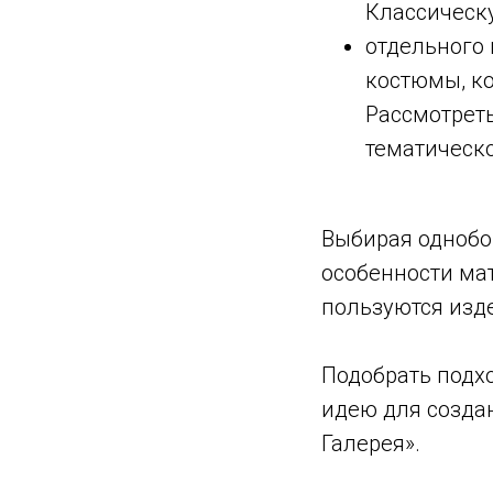
Классическу
отдельного
костюмы, ко
Рассмотреть
тематическ
Выбирая однобо
особенности ма
пользуются изде
Подобрать подх
идею для созда
Галерея».