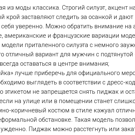
я из моды классика. Строгий силуэт, акцент н
й крой заставляют следить за осанкой и дают
 себя уверенно. Можно обратить внимание на 
е, американские и французские вариации моде
 модели приталенного силуэта с немного зау
о отличный вариант для мужчин с подтянутой 
сегда оставаться в центре внимания;
ойка» лучше приберечь для официального меро
бходимо выглядеть в соответствии с дресс-ко
то этикетом не запрещается снять пиджак и ост
 если на улице или в помещении станет слишк
мно-коричневый костюм в стиле кэжуал отличн
еформальной обстановке. Такая модель позвол
ужденно. Пиджак можно расстегнуть или закат