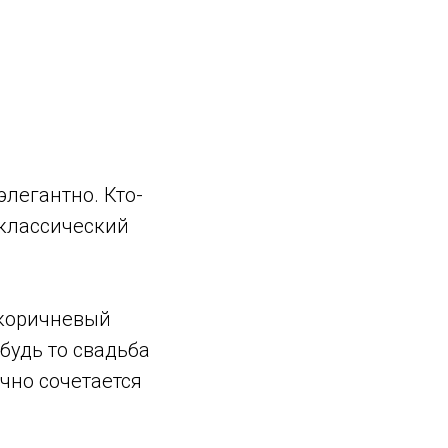
легантно. Кто-
 классический
 коричневый
будь то свадьба
ично сочетается