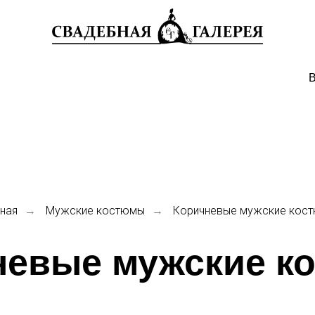
В
вная
Мужские костюмы
Коричневые мужские кос
→
→
невые мужские к