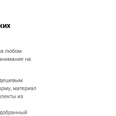
ких
 на любом
внимание на:
м дешевым
орму, материал
плекты из
одобранный