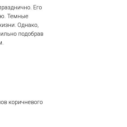
разднично. Его
ью. Темные
изни. Однако,
вильно подобрав
м.
ов коричневого