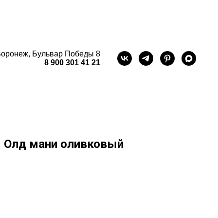
оронеж, Бульвар Победы 8
8 900 301 41 21
 Олд мани оливковый