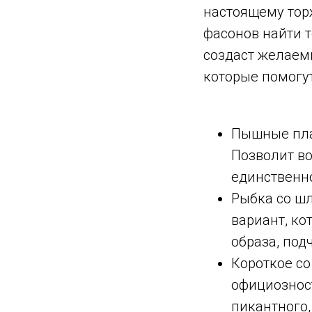
настоящему тор
фасонов найти 
создаст желаем
которые помогут
Пышные пла
Позволит в
единственн
Рыбка со ш
вариант, ко
образа, под
Короткое со
официозност
пикантного,