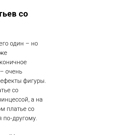
тьев со
его один – но
уже
аконичное
 – очень
дефекты фигуры.
тье со
инцессой, а на
м платье со
я по-другому.