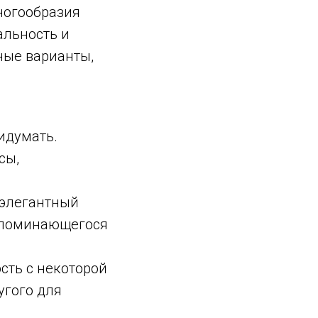
ногообразия
альность и
ные варианты,
идумать.
сы,
 элегантный
запоминающегося
сть с некоторой
угого для