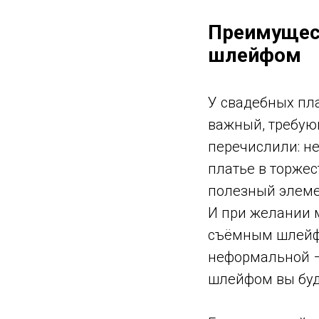
Преимущест
шлейфом
У свадебных пл
важный, требую
перечислили: н
платье в торже
полезный элемен
И при желании м
съёмным шлейфом
неформальной –
шлейфом вы буде