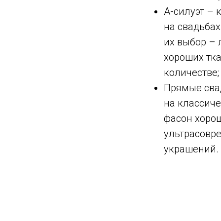
А-силуэт – 
на свадьбах
их выбор – 
хороших тк
количестве;
Прямые сва
на классиче
фасон хорош
ультрасовре
украшений.