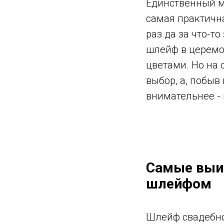
Единственный ми
самая практична
раз да за что-т
шлейф в церемо
цветами. Но на 
выбор, а, побыв
внимательнее - 
Самые выи
шлейфом
Шлейф свадебно