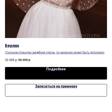
Берлин
Ра
и с
Стильное открытое свадебное платье, по желанию может быть дополнено
Лег
кейпом или бретелями
32 000
р.
50 200
р.
52 
Подробнее
Записаться на примерку