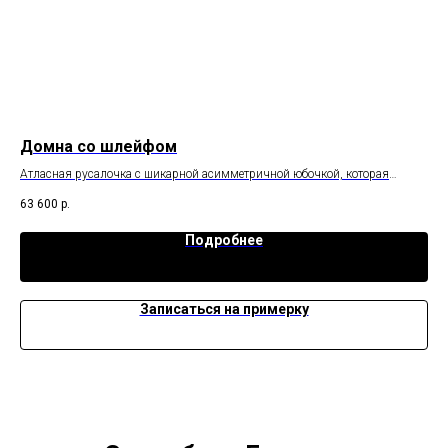
Домна со шлейфом
Н
.
Атласная русалочка с шикарной асимметричной юбочкой, которая
Лег
открывает ножку.
63 600
р.
29 
Подробнее
Записаться на примерку