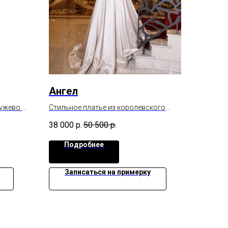
Ангел
ружево и
Стильное платье из королевского
атласа
38 000
р.
50 500
р.
Подробнее
Записаться на примерку