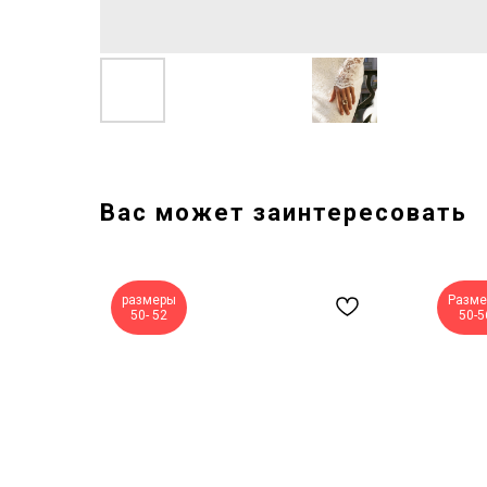
Вас может заинтересовать
размеры
Разм
50- 52
50-5