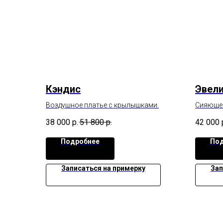
Кэндис
Эвел
Воздушное платье с крылышками.
Сияющее
рукавчи
38 000
р.
51 800
р.
42 000
кружево
Подробнее
Под
Записаться на примерку
Зап