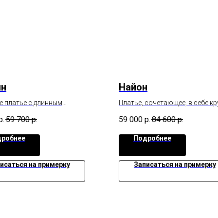
ин
Найон
 платье с длинным
Платье, сочетающее, в себе к
ком усыпанное блеском и
атлас.
р.
59 700
р.
59 000
р.
84 600
р.
м, светящимся в темноте
робнее
Подробнее
исаться на примерку
Записаться на примерку