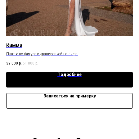
Кимми
Ва
Платье по фигуре с драпировкой на лифе.
Атл
39 000
р.
61 800
р.
53 
Подробнее
Записаться на примерку