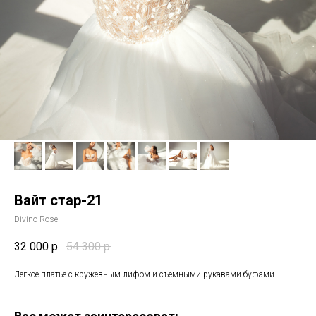
Вайт стар-21
Divino Rose
32 000
р.
54 300
р.
Легкое платье с кружевным лифом и съемными рукавами-буфами