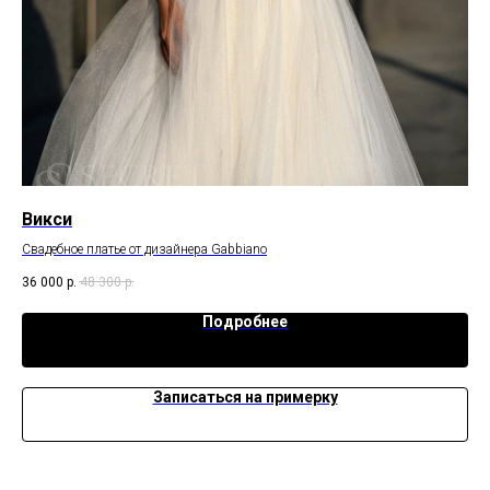
Викси
А
Свадебное платье от дизайнера Gabbiano
Отк
36 000
р.
48 300
р.
36 
Подробнее
Записаться на примерку