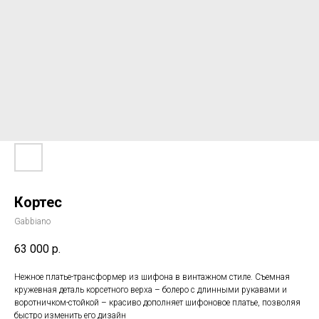
Кортес
Gabbiano
63 000
р.
Нежное платье-трансформер из шифона в винтажном стиле. Съемная
кружевная деталь корсетного верха – болеро с длинными рукавами и
воротничком-стойкой – красиво дополняет шифоновое платье, позволяя
быстро изменить его дизайн