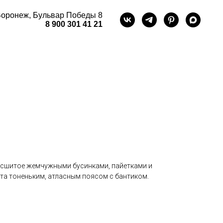
оронеж, Бульвар Победы 8
8 900 301 41 21
асшитое жемчужными бусинками, пайетками и
ута тоненьким, атласным поясом с бантиком.