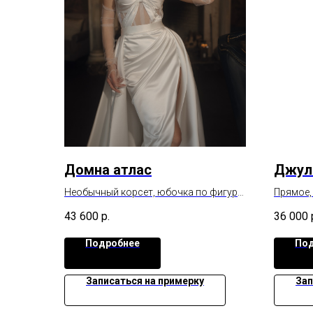
Домна атлас
Джул
Необычный корсет, юбочка по фигуре
Прямое,
с разрезом и возможность дополнить
разрезо
43 600
р.
36 000
съемными шлейфом.
шлейфо
Подробнее
Под
Записаться на примерку
Зап