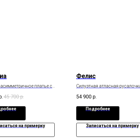
иа
Фелис
 асимметричное платье с
Силуэтная атласная русалочк
м по ножке и длинным
украшенная изящным поясоч
р.
45 700
р.
54 900
р.
м.
робнее
Подробнее
исаться на примерку
Записаться на примерку