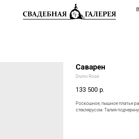
В
Саварен
Divino Rose
133 500
р.
Роскошное, пышное платье р
стеклярусом. Талия подчеркн