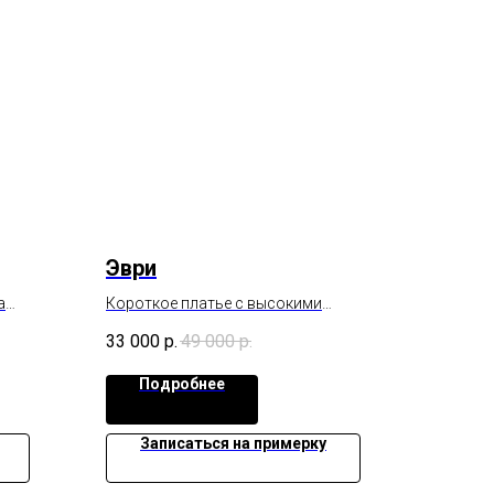
Эври
а
Короткое платье с высокими
ком
перчатками, завершающие образ.
33 000
р.
49 000
р.
Подробнее
Записаться на примерку