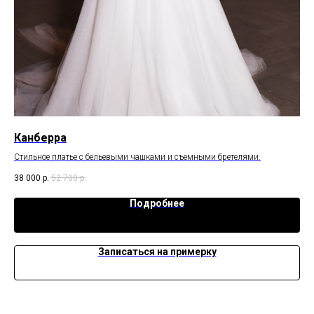
Канберра
Та
лях,
Стильное платье с бельевыми чашками и съемными бретелями.
38 000
р.
52 700
р.
42 
Подробнее
Записаться на примерку