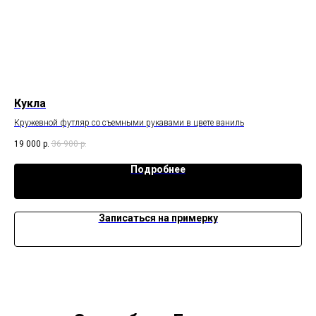
Кукла
Бр
Кружевной футляр со съемными рукавами в цвете ваниль
Изя
пле
19 000
р.
36 900
р.
29 
Подробнее
Записаться на примерку