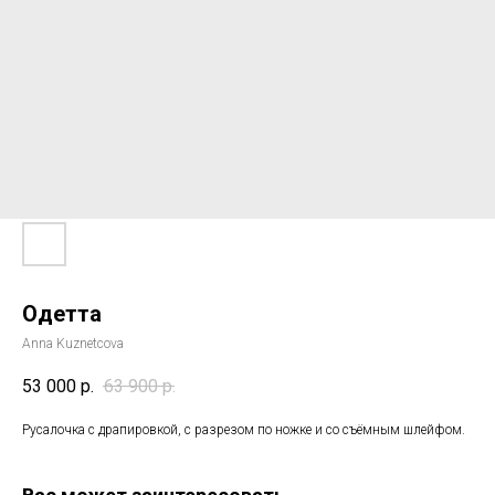
Одетта
Anna Kuznetcova
53 000
р.
63 900
р.
Русалочка с драпировкой, с разрезом по ножке и со съёмным шлейфом.