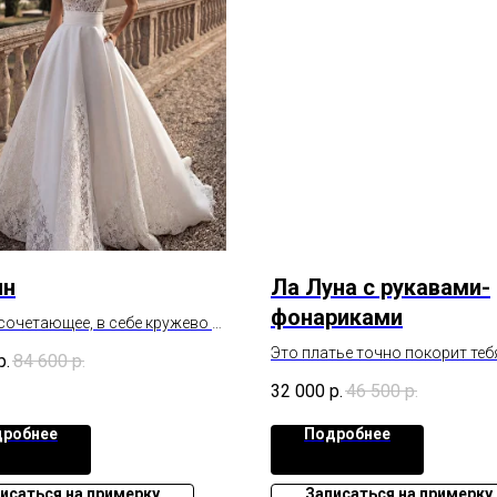
нн
Ла Луна с рукавами-
фонариками
 сочетающее, в себе кружево и
Это платье точно покорит теб
р.
84 600
р.
первого взгляда. Глубокий,но 
32 000
р.
46 500
р.
откровенный вырез и открыта
добавят пикантности в образ
робнее
Подробнее
исаться на примерку
Записаться на примерку