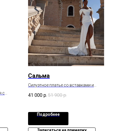
Сальма
Силуэтное платье со вставками и
драпировками.
я с
41 000
р.
51 900
р.
не
я спинка
е
Подробнее
Записаться на примерку