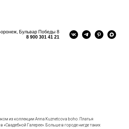
оронеж, Бульвар Победы 8
8 900 301 41 21
ком из коллекции Anna Kuznetcova boho. Платья
в «Свадебной Галерее». Больше в городе нигде таких