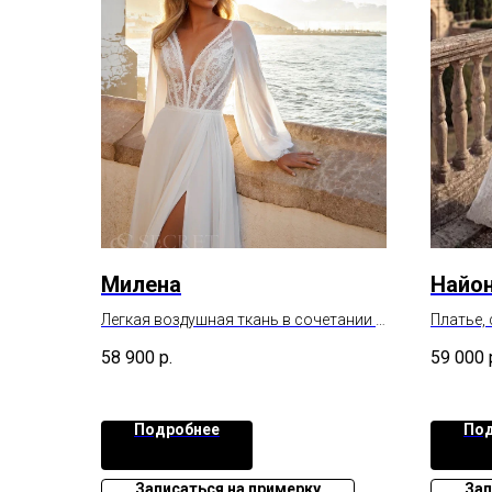
Милена
Найо
Легкая воздушная ткань в сочетании с
Платье,
мягким кружевом, платье отлично
атлас.
58 900
р.
59 000
подойдет для невест, которые
выбирают комфорт и удобство в
образе.
Подробнее
Под
Записаться на примерку
Зап