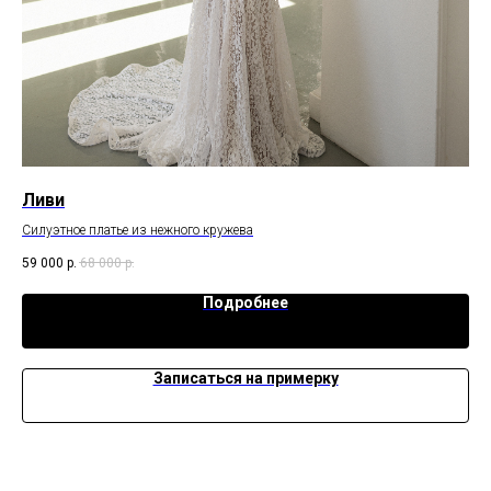
Ливи
Си
Силуэтное платье из нежного кружева
Бла
59 000
р.
68 000
р.
59 
Подробнее
Записаться на примерку