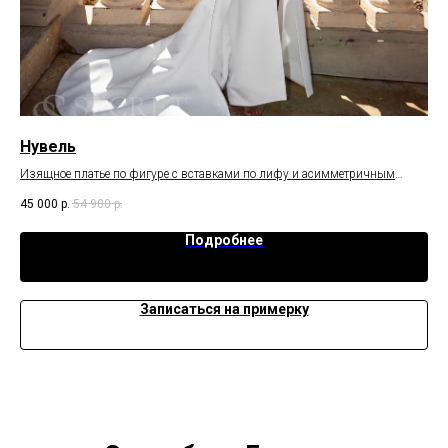
Нувель
Ми
Изящное платье по фигуре с вставками по лифу и асимметричным
Лег
крылышком.
под
45 000
р.
54 900
р.
58 
Подробнее
Записаться на примерку