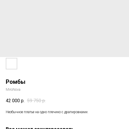
Ромбы
MiroNova
42 000
р.
59 750
р.
Необычное платье на одно плечико с драпировками.