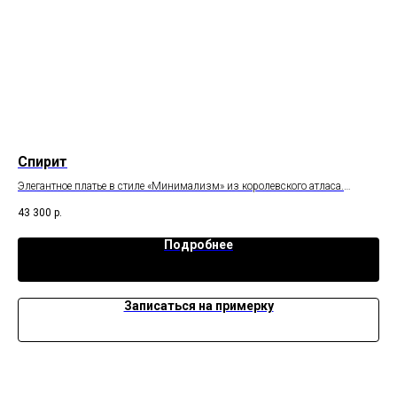
Спирит
Ге
а
Элегантное платье в стиле «Минимализм» из королевского атласа.
Пла
Шикарные драпировки подчеркивают женственность образа.
кра
43 300
р.
38 
Подробнее
Записаться на примерку