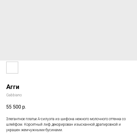
Агги
Gabbiano
55 500
р.
Элегантное платье А-силуэта из шифона нежного молочного оттенка со
шлейфом. Корсетный лиф декорирован изысканной драпировкой и
украшен жемчужными бусинами.