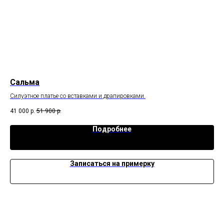
Сальма
Ва
о
Силуэтное платье со вставками и драпировками.
Кра
41 000
р.
51 900
р.
49 
Подробнее
Записаться на примерку