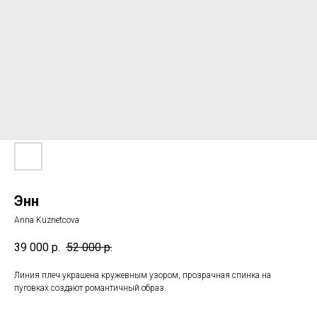
Энн
Anna Kuznetcova
39 000
р.
52 000
р.
Линия плеч украшена кружевным узором, прозрачная спинка на
пуговках создают романтичный образ.