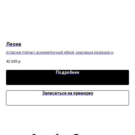
Леона
Ка
Атласное платье с асимметричной юбкой, красивым разрезом и
Соч
открытой спинкой.
42 600
р.
52 
Подробнее
Записаться на примерку