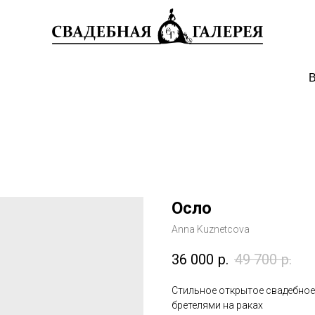
В
Осло
Anna Kuznetcova
36 000
р.
49 700
р.
Стильное открытое свадебное
бретелями на раках