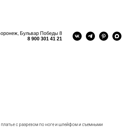
оронеж, Бульвар Победы 8
8 900 301 41 21
 платье с разрезом по ноге и шлейфом и съемными