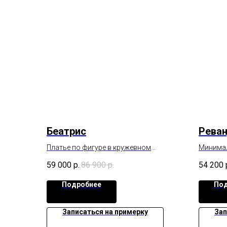
Беатрис
Рева
Платье по фигуре в кружевном
Минимал
исполнении со спущенным
дополне
59 000
р.
86 900
р.
54 200
рукавчиком.
Подробнее
Под
Записаться на примерку
Зап