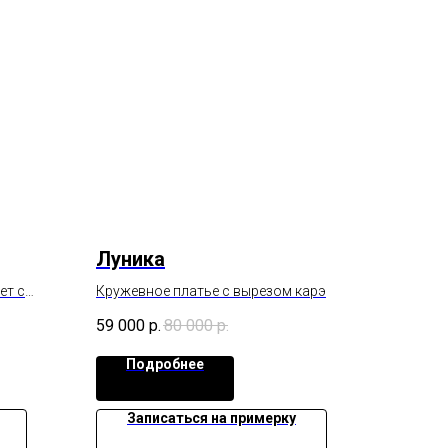
Луника
ет с
Кружевное платье с вырезом карэ
юбка
59 000
р.
80 000
р.
Подробнее
Записаться на примерку