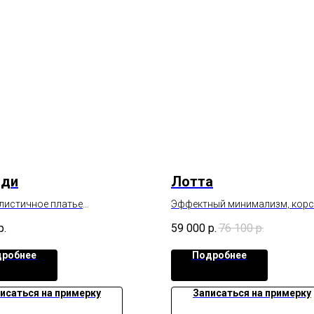
нди
Лотта
истичное платье
Эффектный минимализм, корс
нное цветочными бретелями.
проработанными деталями и 
р.
59 000
р.
76 100
р.
русалочка.
робнее
Подробнее
исаться на примерку
Записаться на примерку