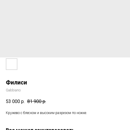
Филиси
Gabbiano
53 000
р.
81 900
р.
Кружево с блеском и высоким разрезом по ножке.