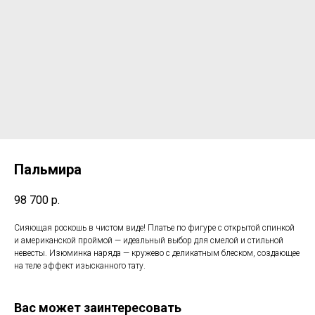
Пальмира
98 700
р.
Сияющая роскошь в чистом виде! Платье по фигуре с открытой спинкой
и американской проймой — идеальный выбор для смелой и стильной
невесты. Изюминка наряда — кружево с деликатным блеском, создающее
на теле эффект изысканного тату.
Вас может заинтересовать