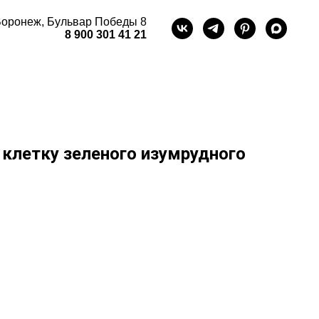
оронеж, Бульвар Победы 8
8 900 301 41 21
 клетку зеленого изумрудного